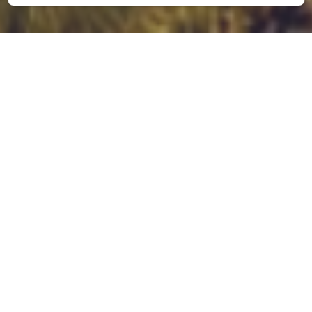
Alojamentos perto das
praias de Albufeira
Localizado em algumas das zonas mais
procuradas de Albufeira, o Albufeira Inn oferece
alojamentos confortáveis perto das praias, dos
restaurantes e das atrações locais. Quer esteja à
procura de uma estadia relaxante à beira-mar
ou de um ponto de partida conveniente para