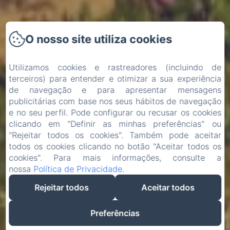
O nosso site utiliza cookies
Utilizamos cookies e rastreadores (incluindo de
terceiros) para entender e otimizar a sua experiência
de navegação e para apresentar mensagens
publicitárias com base nos seus hábitos de navegação
e no seu perfil. Pode configurar ou recusar os cookies
clicando em "Definir as minhas preferências" ou
"Rejeitar todos os cookies". Também pode aceitar
todos os cookies clicando no botão "Aceitar todos os
cookies". Para mais informações, consulte a
nossa
Política de Privacidade
.
Rejeitar todos
Aceitar todos
Preferências